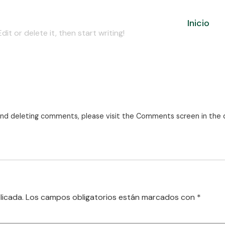
Inicio
it or delete it, then start writing!
 and deleting comments, please visit the Comments screen in the
licada.
Los campos obligatorios están marcados con
*